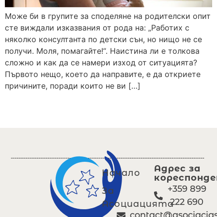
Може би в групите за споделяне на родителски опит
сте виждали изказвания от рода на: „Работих с
няколко консултанта по детски сън, но нищо не се
получи. Моля, помагайте!“. Наистина ли е толкова
сложно и как да се намери изход от ситуацията?
Първото нещо, което да направите, е да откриете
причините, поради които не ви […]
Адрес за
Начало
кореспонде
+359 899
За
222 690
Асоциацията
contact@asociacia